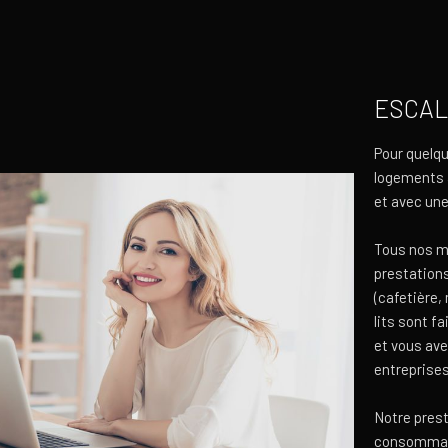
ESCAL
Pour quelq
logements 
et avec un
Tous nos m
prestations
(cafetière,
lits sont fa
et vous ave
entreprises
Notre prest
consommabl