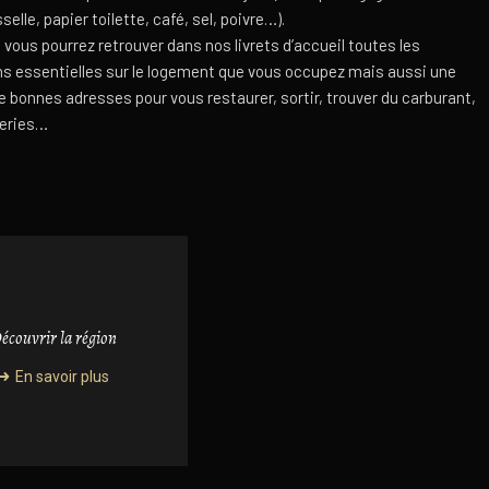
selle, papier toilette, café, sel, poivre…).
s, vous pourrez retrouver dans nos livrets d’accueil toutes les
ns essentielles sur le logement que vous occupez mais aussi une
e bonnes adresses pour vous restaurer, sortir, trouver du carburant,
geries…
écouvrir la région
En savoir plus
En savoir plus