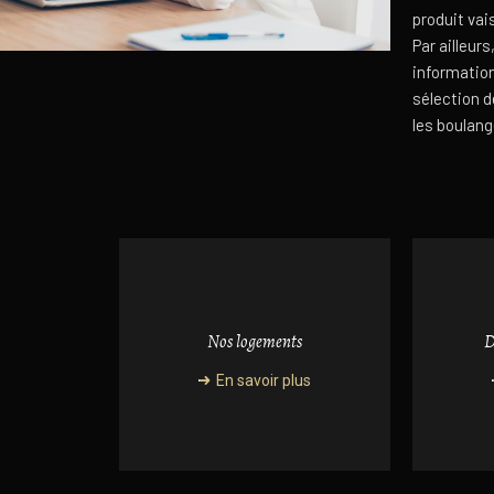
produit vais
Par ailleur
informatio
sélection d
les boulan
Nos logements
D
En savoir plus
En savoir plus