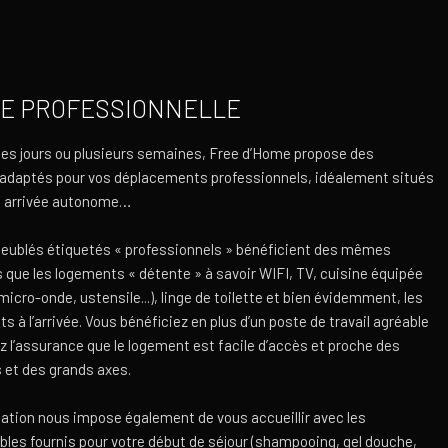
E PROFESSIONNELLE
ues jours ou plusieurs semaines, Free d’Home propose des
adaptés pour vos déplacements professionnels, idéalement situés
e arrivée autonome…
eublés étiquetés « professionnels » bénéficient des mêmes
 que les logements « détente » à savoir WIFI, TV, cuisine équipée
 micro-onde, ustensile...), linge de toilette et bien évidemment, les
its à l’arrivée. Vous bénéficiez en plus d’un poste de travail agréable
z l’assurance que le logement est facile d’accès et proche des
 et des grands axes.
ation nous impose également de vous accueillir avec les
es fournis pour votre début de séjour (shampooing, gel douche,