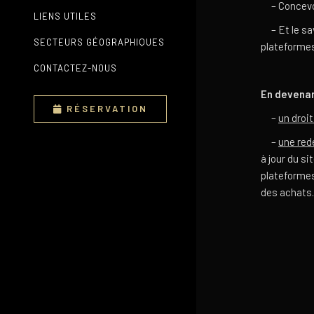
– Concevoir
LIENS UTILES
– Et le sav
SECTEURS GÉOGRAPHIQUES
plateforme
CONTACTEZ-NOUS
En devenan
RÉSERVATION
–
un droi
–
une red
à jour du s
plateformes,
des achats…