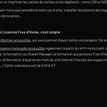
 et imprimer les cartes de visites et les dépliants : entre 200 et 500 
oir-faire pour prendre la main sur le site, travailler les photos des l
s de location…
t Licencié Free d’Home, c’est simple :
t d’entrée accessible
, qui vous permet d’avoir votre conciergerie “clé e
evance mensuelle accessible
également à partir du 4
mois (sont c
ème
ite, la formation au Chanel Manager, la formation aux process Free d’Ho
 la formation à la prise en main du site Internet (l’accès aux supports
). Cette redevance est de 240 € HT