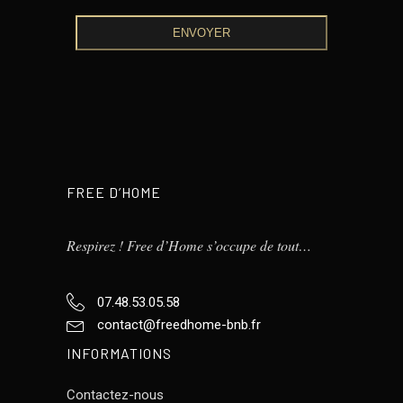
ENVOYER
This
field
should
be
left
blank
FREE D’HOME
Respirez ! Free d’Home s’occupe de tout…
07.48.53.05.58
contact@freedhome-bnb.fr
INFORMATIONS
Contactez-nous