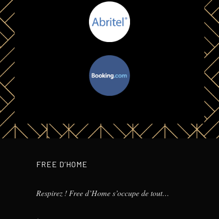
FREE D’HOME
Respirez ! Free d’Home s’occupe de tout…